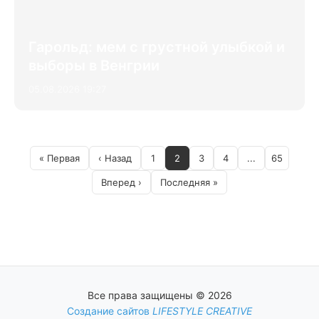
Гарольд: мем с грустной улыбкой и
выборы в Венгрии
05.08.2026 19:27
« Первая
‹ Назад
1
2
3
4
...
65
Вперед ›
Последняя »
Все права защищены © 2026
Создание сайтов
LIFESTYLE CREATIVE